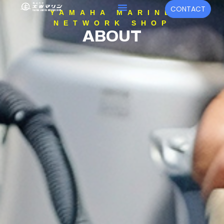
内
メ
CONTACT
YAMAHA MARINE
容
ニ
NETWORK SHOP
を
ABOUT
ュ
ス
キ
ー
ッ
プ