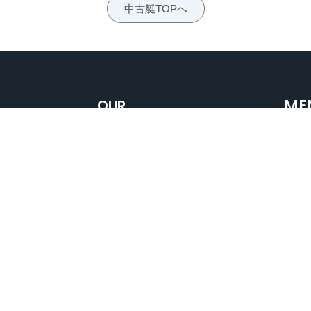
中古艇TOPへ
ME
OUR
SERVICES
Hom
陸上保管
新艇販売
Abou
免許
中古艇販売
サー
保険
整備・点検
中古
BAN
修理
リサイクル
艤装
© 2026 All Rights Reserved.