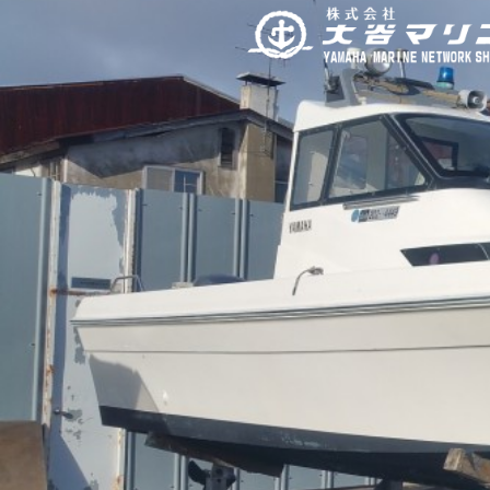
内
容
を
ス
キ
ッ
プ