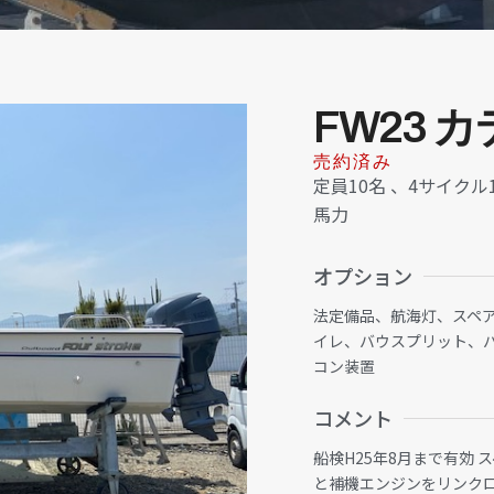
FW23 カ
売約済み
定員10名
、
4サイクル
馬力
オプション
法定備品、航海灯、スペア
イレ、バウスプリット、
コン装置
コメント
船検H25年8月まで有効 
と補機エンジンをリンク