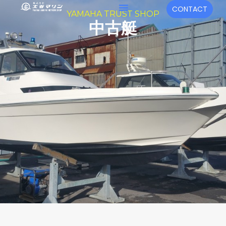
内
メ
CONTACT
YAMAHA TRUST SHOP
容
ニ
中古艇
を
ュ
ス
キ
ー
ッ
プ