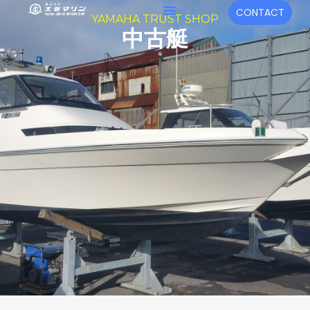
内
メ
CONTACT
YAMAHA TRUST SHOP
容
ニ
中古艇
を
ュ
ス
キ
ー
ッ
プ