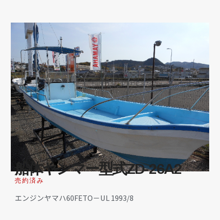
船体ヤンマー型式ZD-26A2
売約済み
エンジンヤマハ60FETO－UL 1993/8