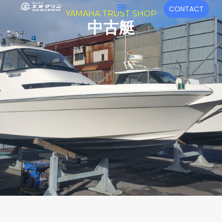
内
メ
CONTACT
YAMAHA TRUST SHOP
容
ニ
中古艇
を
ュ
ス
キ
ー
ッ
プ