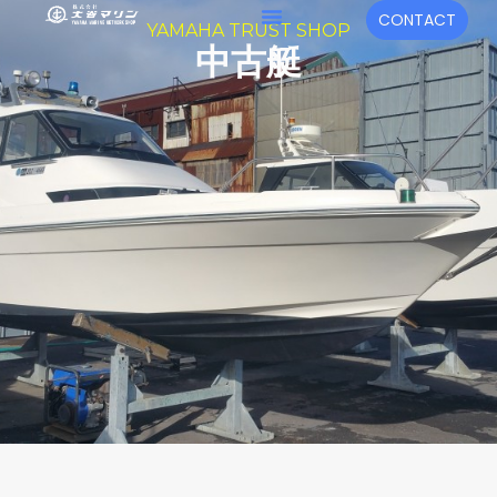
内
メ
CONTACT
YAMAHA TRUST SHOP
容
ニ
中古艇
を
ュ
ス
キ
ー
ッ
プ