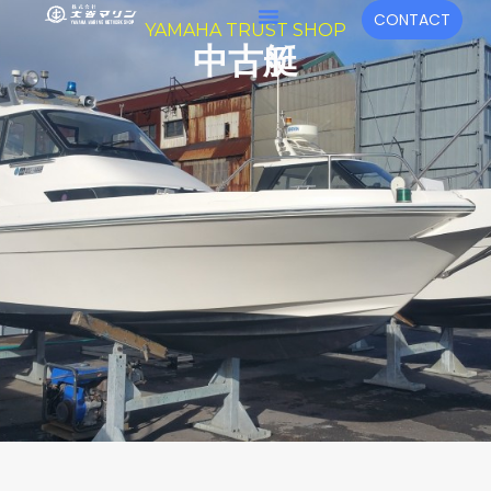
内
メ
CONTACT
YAMAHA TRUST SHOP
容
ニ
中古艇
を
ュ
ス
キ
ー
ッ
プ