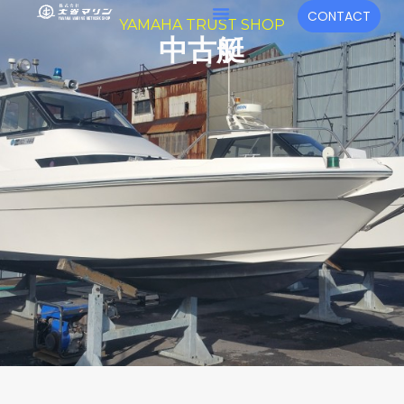
内
メ
CONTACT
YAMAHA TRUST SHOP
容
ニ
中古艇
を
ュ
ス
キ
ー
ッ
プ