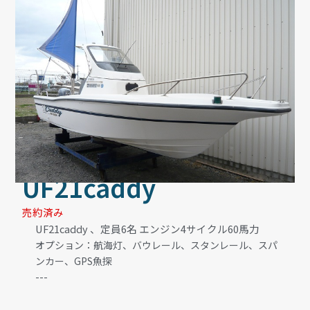
UF21caddy
売約済み
UF21caddy 、定員6名 エンジン4サイクル60馬力
オプション：航海灯、バウレール、スタンレール、スパ
ンカー、GPS魚探
---