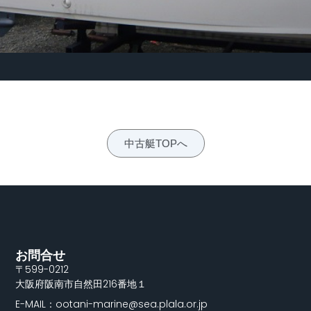
中古艇TOPへ
お問合せ
〒599-0212
大阪府阪南市自然田216番地１
E-MAIL：ootani-marine@sea.plala.or.jp