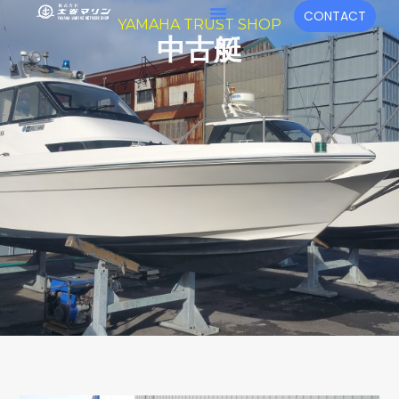
内
メ
CONTACT
YAMAHA TRUST SHOP
容
ニ
中古艇
を
ュ
ス
キ
ー
ッ
プ