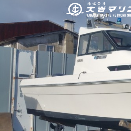
内
容
を
ス
キ
ッ
プ