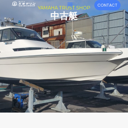
内
メ
CONTACT
YAMAHA TRUST SHOP
容
ニ
中古艇
を
ュ
ス
キ
ー
ッ
プ