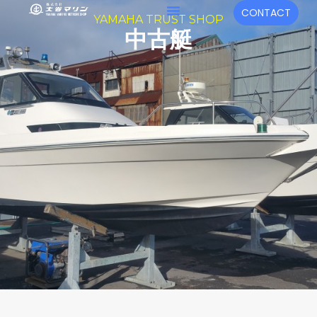
内
メ
CONTACT
YAMAHA TRUST SHOP
容
ニ
中古艇
を
ュ
ス
キ
ー
ッ
プ