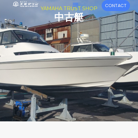
内
メ
CONTACT
YAMAHA TRUST SHOP
容
ニ
中古艇
を
ュ
ス
キ
ー
ッ
プ