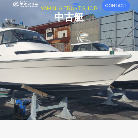
内
メ
CONTACT
YAMAHA TRUST SHOP
容
ニ
中古艇
を
ュ
ス
キ
ー
ッ
プ