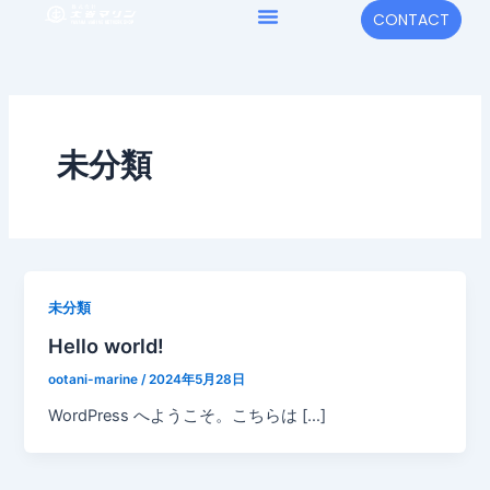
内
メ
CONTACT
容
ニ
を
ュ
ス
キ
ー
ッ
未分類
プ
未分類
Hello world!
ootani-marine
/
2024年5月28日
WordPress へようこそ。こちらは […]